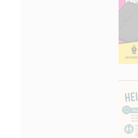
_____