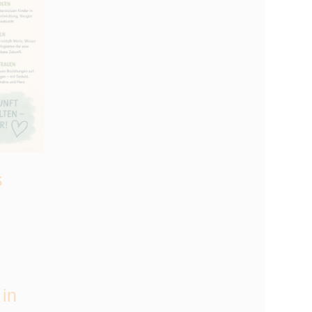
s
 in