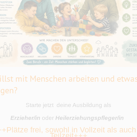
llst mit Menschen arbeiten und etwa
gen?
Starte jetzt deine Ausbildung als
Erzieher/in
oder
Heilerziehungspfleger/in
+Plätze frei, sowohl in Vollzeit als auch
Teilzeit+++