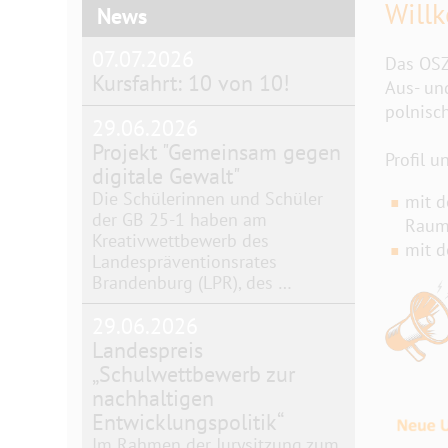
Will
News
07.07.2026
Das OSZ
Kursfahrt: 10 von 10!
Aus- un
polnisc
29.06.2026
Projekt "Gemeinsam gegen
Profil u
digitale Gewalt"
Die Schülerinnen und Schüler
mit d
der GB 25-1 haben am
Raumg
Kreativwettbewerb des
mit d
Landespräventionsrates
Brandenburg (LPR), des …
29.06.2026
Landespreis
„Schulwettbewerb zur
nachhaltigen
Entwicklungspolitik“
Im Rahmen der Jurysitzung zum