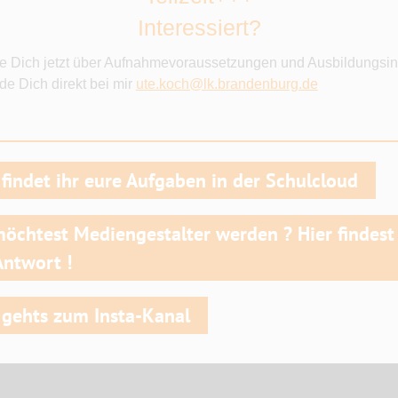
Interessiert?
re Dich jetzt über Aufnahmevoraussetzungen und Ausbildungsin
de Dich direkt bei mir
ute.koch@lk.brandenburg.de
_________________________________________
 findet ihr eure Aufgaben in der Schulcloud
öchtest Mediengestalter werden ? Hier findest
Antwort !
 gehts zum Insta-Kanal