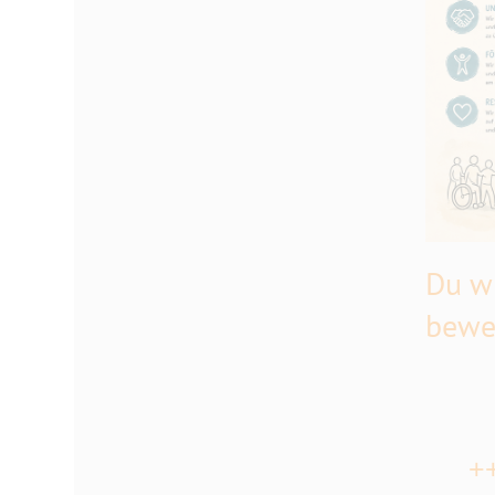
Du wi
bewe
++