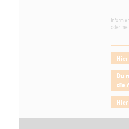
Informie
oder mel
_____
Hier
Du m
die 
Hier