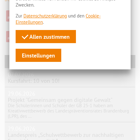
Zwecken.
Leitfaden für Schüler - Suchtmittel
Zur
Datenschutzerklärung
und den
Cookie-
(67,63 KB)
Einstellungen
.
Interventionsleitfaden für Lehrkräfte
Allen zustimmen
(69,38 KB)
Einstellungen
News
07.07.2026
Kursfahrt: 10 von 10!
29.06.2026
Projekt "Gemeinsam gegen digitale Gewalt"
Die Schülerinnen und Schüler der GB 25-1 haben am
Kreativwettbewerb des Landespräventionsrates Brandenburg
(LPR), des …
29.06.2026
Landespreis „Schulwettbewerb zur nachhaltigen