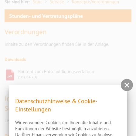
Linkliste
Sie sind hier:
Start
Service
Konzepte/Verordnungen
Stunden- und Vertretungspläne
Verordnungen
Inhalte zu den Verordnungen finden Sie in der Anlage.
Downloads
Kontept zum Entschuldigungsverfahren
(102,04 KB)
Interventionsleitfaden für Lehrkräfte und
Datenschutzhinweise & Cookie-
Schüler
Einstellungen
Lesen Sie mehr darüber im Anhang.
Wir verwenden Cookies, um Ihnen die Inhalte und
Funktionen der Website bestmöglich anzubieten.
Darüber hinaus verwenden wir Cookies zu Analyse-
Downloads