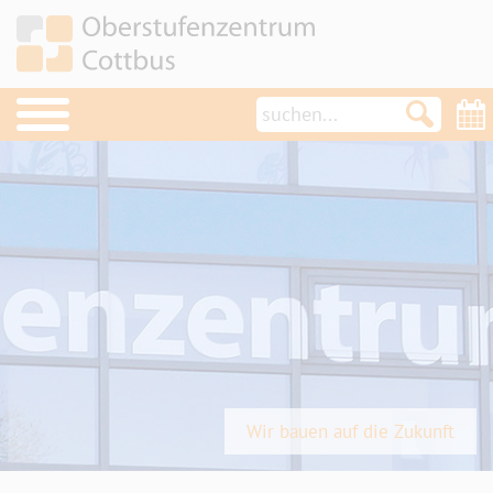
OSZ im Überblick
Schulleben
Service
Pläne / Lehrerkontakte
Formulare
Konzepte/Verordnungen
Anfahrt
Wir bauen auf die Zukunft
Emailzugang