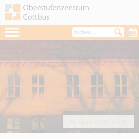
OSZ im Überblick
Schulleben
Termine
Aktuelles
News
Projekte
Schulsozialarbeit/Schülerclub
Wir bauen auf die Zukunft
Türöffner