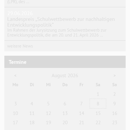
(LPR), des …
29.06.2026
Landespreis „Schulwettbewerb zur nachhaltigen
Entwicklungspolitik“
Im Rahmen der Jurysitzung zum Schulwettbewerb zur
Entwicklungspolitik, die am 20. und 21. April 2026 …
weitere News
Termine
August 2026
<
>
Mo
Di
Mi
Do
Fr
Sa
So
1
2
3
4
5
6
7
8
9
10
11
12
13
14
15
16
17
18
19
20
21
22
23