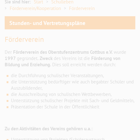
Förderverein/Kooperation
Sie sind hier:
Start
Schulleben
Förderverein/Kooperation
Förderverein
Förderverein
Stunden- und Vertretungspläne
Kooperationspartner
Förderverein
Geschichte OSZ
Der
Förderverein des Oberstufenzentrums Cottbus e.V.
wurde
Umfrage
1997
gegründet
. Zweck
des Vereins ist die
Förderung von
Bildung und Erziehung.
Dies soll erreicht werden durch:
Service
die Durchführung schulischer Veranstaltungen,
die Unterstützung bedürftiger wie auch begabter Schüler und
Auszubildender,
die Ausschreibung von schulischen Wettbewerben,
Unterstützung schulischer Projekte mit Sach- und Geldmitteln,
Präsentation der Schule in der Öffentlichkeit
Zu den Aktivitäten des Vereins gehören u.a.:
Unterstützung von Projekten (Schüleraustausch,