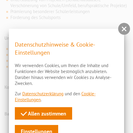
Verschönerung von Schule/Umfeld, berufspraktische Projekte)
Prämierung besonderer Schülerleistungen
Förderung des Schulsports
Unser Vorstand
Datenschutzhinweise & Cookie-
Jörg Mattern (1. Vorsitzender)
Einstellungen
Ute Koch (2. Vorsitzende)
Sarah Tatan (Kassenführerin)
Wir verwenden Cookies, um Ihnen die Inhalte und
Mihaela Hauf (Schriftführerin)
Funktionen der Website bestmöglich anzubieten.
Darüber hinaus verwenden wir Cookies zu Analyse-
Zwecken.
Kontakt:
Zur
Datenschutzerklärung
und den
Cookie-
Foerderverein@osz-cottbus.de
Einstellungen
.
Allen zustimmen
Bankverbindung des Vereins:
Förderverein des OSZ Cottbus
Sparkasse Spree-Neiße
Einstellungen