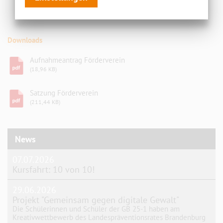
IBAN: DE49 1805 0000 3111 1021 80
SWIFT BIC WELADED1CBN
Downloads
Aufnahmeantrag Förderverein
(18,96 KB)
Satzung Förderverein
(211,44 KB)
News
07.07.2026
Kursfahrt: 10 von 10!
29.06.2026
Projekt "Gemeinsam gegen digitale Gewalt"
Die Schülerinnen und Schüler der GB 25-1 haben am
Kreativwettbewerb des Landespräventionsrates Brandenburg