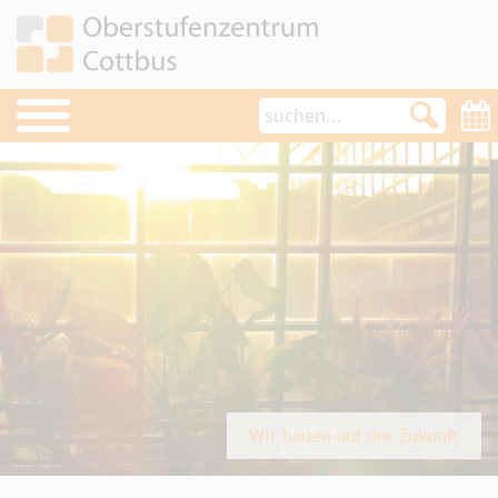
OSZ im Überblick
Schulleitung
Berufsschule
Berufsfachschule
Berufliches Gymnasium
Fachschule
Fachoberschule
Wir bauen auf die Zukunft
Gemeinsames Lernen