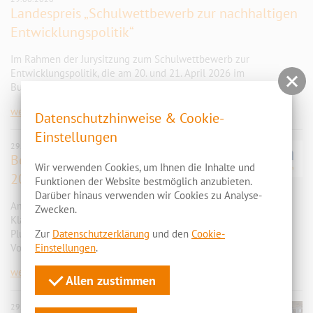
Landespreis „Schulwettbewerb zur nachhaltigen
Entwicklungspolitik“
Im Rahmen der Jurysitzung zum Schulwettbewerb zur
Entwicklungspolitik, die am 20. und 21. April 2026 im
Bundesministerium für wirtschaftliche Zusammenarbeit …
weiter
Datenschutzhinweise & Cookie-
Einstellungen
29.06.2026
Besuch der Vocatium Cottbus
Wir verwenden Cookies, um Ihnen die Inhalte und
2026
Funktionen der Website bestmöglich anzubieten.
Darüber hinaus verwenden wir Cookies zu Analyse-
Am 27. und 28.05.2026 besuchten 7
Zwecken.
Klassen der Grundbildung/ Grundbildung
Plus die Berufs- und Studienmesse
Zur
Datenschutzerklärung
und den
Cookie-
Vocatium in der Lausitz Arena …
Einstellungen
.
weiter
Allen zustimmen
29.06.2026