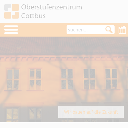
OSZ im Überblick
Schulleben
Termine
Aktuelles
News
Projekte
Schulsozialarbeit/Schülerclub
Wir bauen auf die Zukunft
Türöffner