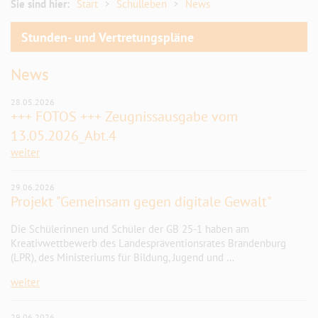
Förderverein/Kooperation
Sie sind hier:
Start
Schulleben
News
Geschichte OSZ
Stunden- und Vertretungspläne
Umfrage
News
Service
28.05.2026
+++ FOTOS +++ Zeugnissausgabe vom
13.05.2026_Abt.4
weiter
29.06.2026
Projekt "Gemeinsam gegen digitale Gewalt"
Die Schülerinnen und Schüler der GB 25-1 haben am
Kreativwettbewerb des Landespräventionsrates Brandenburg
(LPR), des Ministeriums für Bildung, Jugend und …
weiter
29.06.2026