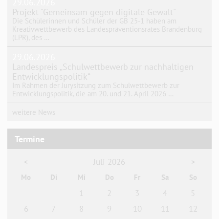
29.06.2026
Projekt "Gemeinsam gegen digitale Gewalt"
Die Schülerinnen und Schüler der GB 25-1 haben am
Kreativwettbewerb des Landespräventionsrates Brandenburg
(LPR), des …
29.06.2026
Landespreis „Schulwettbewerb zur nachhaltigen
Entwicklungspolitik“
Im Rahmen der Jurysitzung zum Schulwettbewerb zur
Entwicklungspolitik, die am 20. und 21. April 2026 …
weitere News
Termine
Juli 2026
<
>
Mo
Di
Mi
Do
Fr
Sa
So
1
2
3
4
5
6
7
8
9
10
11
12