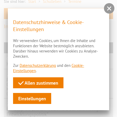
Förderverein/Kooperation
Sie sind hier:
Start
Schulleben
Termine
Geschichte OSZ
Stunden- und Vertretungspläne
Datenschutzhinweise & Cookie-
Umfrage
Inhalte folgen
Einstellungen
Service
Wir verwenden Cookies, um Ihnen die Inhalte und
Funktionen der Website bestmöglich anzubieten.
News
Darüber hinaus verwenden wir Cookies zu Analyse-
Zwecken.
07.07.2026
Kursfahrt: 10 von 10!
Zur
Datenschutzerklärung
und den
Cookie-
Einstellungen
.
29.06.2026
Projekt "Gemeinsam gegen digitale Gewalt"
Allen zustimmen
Die Schülerinnen und Schüler der GB 25-1 haben am
Kreativwettbewerb des Landespräventionsrates Brandenburg
(LPR), des …
Einstellungen
29.06.2026
Landespreis „Schulwettbewerb zur nachhaltigen
Entwicklungspolitik“