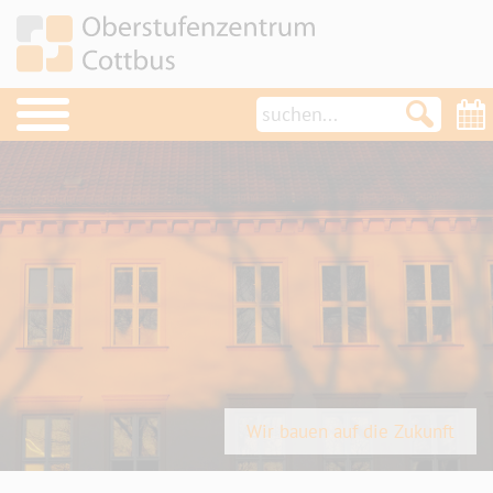
OSZ im Überblick
Schulleben
Termine
Aktuelles
News
Projekte
Schulsozialarbeit/Schülerclub
Wir bauen auf die Zukunft
Türöffner