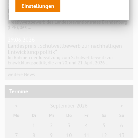
29.06.2026
Einstellungen
Projekt "Gemeinsam gegen digitale Gewalt"
Die Schülerinnen und Schüler der GB 25-1 haben am
Kreativwettbewerb des Landespräventionsrates Brandenburg
(LPR), des …
29.06.2026
Landespreis „Schulwettbewerb zur nachhaltigen
Entwicklungspolitik“
Im Rahmen der Jurysitzung zum Schulwettbewerb zur
Entwicklungspolitik, die am 20. und 21. April 2026 …
weitere News
Termine
September 2026
<
>
Mo
Di
Mi
Do
Fr
Sa
So
1
2
3
4
5
6
7
8
9
10
11
12
13