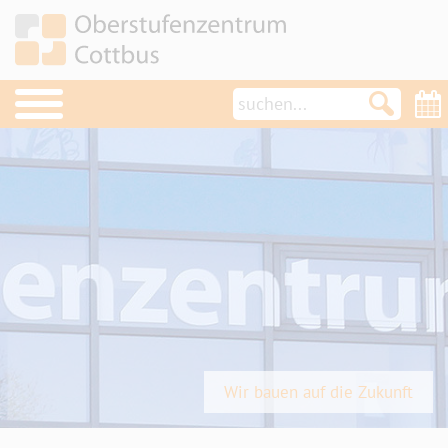
OSZ im Überblick
Schulleben
Service
Pläne / Lehrerkontakte
Formulare
Konzepte/Verordnungen
Anfahrt
Wir bauen auf die Zukunft
Emailzugang