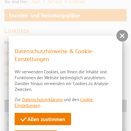
Linkliste
Sie sind hier:
Start
Service
Linkliste
Stunden- und Vertretungspläne
Linkliste
Eine Auswahl nützlicher Internetseiten:
Datenschutzhinweise & Cookie-
http://www.cottbus.de/
Einstellungen
http://bildungsserver.berlin-brandenburg.de/
Wir verwenden Cookies, um Ihnen die Inhalte und
https://mbjs.brandenburg.de/
Funktionen der Website bestmöglich anzubieten.
http://www.bildungsserver.de/
Darüber hinaus verwenden wir Cookies zu Analyse-
Zwecken.
Zur
Datenschutzerklärung
und den
Cookie-
News
Einstellungen
.
07.07.2026
Allen zustimmen
Kursfahrt: 10 von 10!