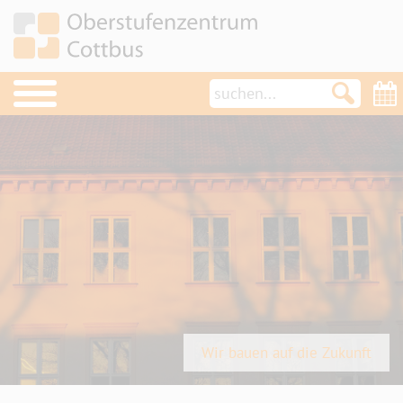
OSZ im Überblick
Schulleben
Termine
Aktuelles
News
Projekte
Schulsozialarbeit/Schülerclub
Wir bauen auf die Zukunft
Türöffner