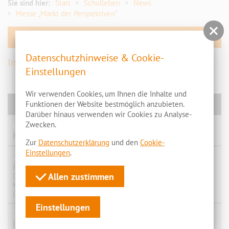
Förderverein/Kooperation
Sie sind hier:
Start
Schulleben
News
Messe „Markt der Perspektiven“
Geschichte OSZ
Stunden- und Vertretungspläne
Umfrage
Datenschutzhinweise & Cookie-
Inhalte folgen
Einstellungen
Service
Wir verwenden Cookies, um Ihnen die Inhalte und
News
Funktionen der Website bestmöglich anzubieten.
Darüber hinaus verwenden wir Cookies zu Analyse-
07.07.2026
Zwecken.
Kursfahrt: 10 von 10!
Zur
Datenschutzerklärung
und den
Cookie-
Einstellungen
.
29.06.2026
Projekt "Gemeinsam gegen digitale Gewalt"
Allen zustimmen
Die Schülerinnen und Schüler der GB 25-1 haben am
Kreativwettbewerb des Landespräventionsrates Brandenburg
(LPR), des …
Einstellungen
29.06.2026
Landespreis „Schulwettbewerb zur nachhaltigen