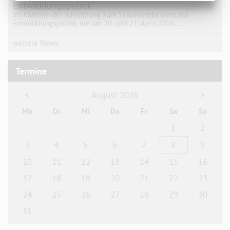
Entwicklungspolitik“
Im Rahmen der Jurysitzung zum Schulwettbewerb zur
Entwicklungspolitik, die am 20. und 21. April 2026 …
weitere News
Termine
August 2026
<
>
Mo
Di
Mi
Do
Fr
Sa
So
1
2
3
4
5
6
7
8
9
10
11
12
13
14
15
16
17
18
19
20
21
22
23
24
25
26
27
28
29
30
31